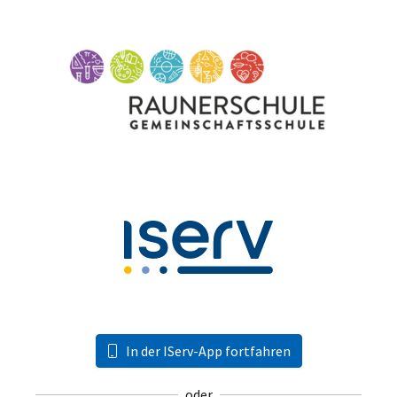
In der IServ-App fortfahren
oder