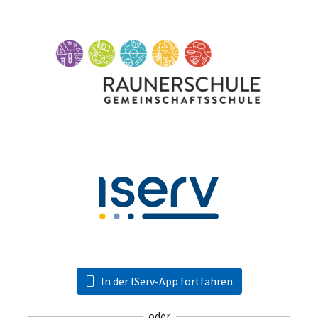
In der IServ-App fortfahren
oder