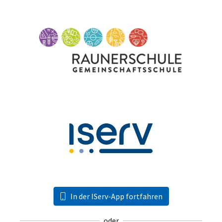
In der IServ-App fortfahren
oder