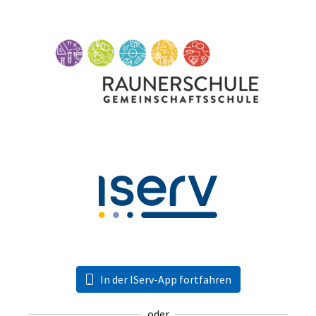
In der IServ-App fortfahren
oder