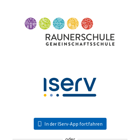
In der IServ-App fortfahren
oder